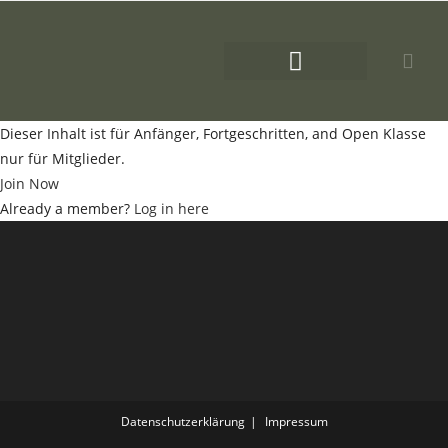
Chaoten auf 4 Pfoten
Apportmy Termine
Dieser Inhalt ist für Anfänger, Fortgeschritten, and Open Klasse
nur für Mitglieder.
Join Now
Already a member?
Log in here
Datenschutzerklärung
Impressum